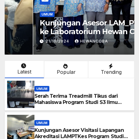
UMUM
Kunjungan Asesor LAM_PTKES
ke Laboratorium Hewan Coba
Dalam Rangka Asesmen
21/10/2024
HEWANCOBA
Lapangan Pendirian Prodi
Magister Ilmu Biomedis FK UNS
Latest
Popular
Trending
UMUM
Serah Terima Treadmill Tikus dari
Mahasiswa Program Studi S3 Ilmu
Kedokteran kepada Laboratorium
Hewan Coba FK UNS
UMUM
Kunjungan Asesor Visitasi Lapangan
Akreditasi LAMPTKes Program Studi