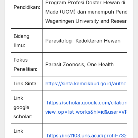
Program Profesi Dokter Hewan di Unive
Pendidikan:
Mada (UGM) dan menempuh Pendidikan
Wageningen University and Research, 
Bidang
Parasitologi, Kedokteran Hewan
Ilmu:
Fokus
Parasit Zoonosis, One Health
Penelitian:
Link Sinta:
https://sinta.kemdikbud.go.id/authors/p
Link
https://scholar.google.com/citations?
google
view_op=list_works&hl=id&user=VRr
scholar:
Link
https://iris1103.uns.ac.id/profil-7320.a