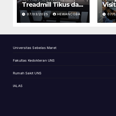
Treadmill Tikus dari
Visi
Mahasiswa Program
Akre
07/03/2025
HEWANCOBA
07/
Studi S3 Ilmu
LAM
Kedokteran kepada
Stud
Laboratorium
dan 
Hewan Coba FK UNS
FK 
Lab
Universitas Sebelas Maret
Para
Fakultas Kedokteran UNS
Rumah Sakit UNS
IALAS