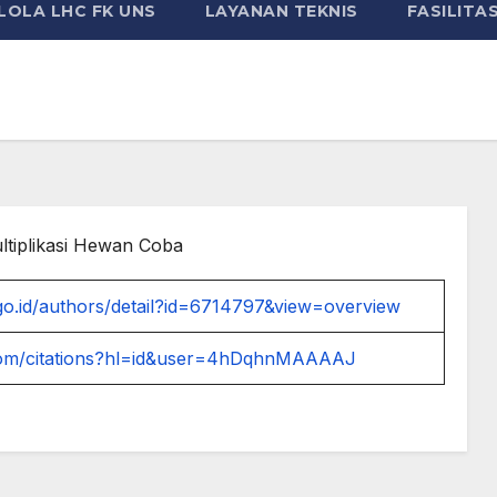
LOLA LHC FK UNS
LAYANAN TEKNIS
FASILITA
ltiplikasi Hewan Coba
.go.id/authors/detail?id=6714797&view=overview
e.com/citations?hl=id&user=4hDqhnMAAAAJ