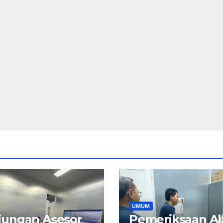
UMUM
jungan Asesor
Pemeriksaan Al