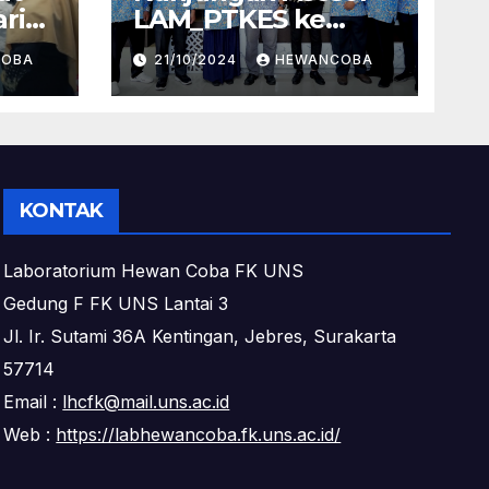
ri
LAM_PTKES ke
Laboratorium
COBA
21/10/2024
HEWANCOBA
n
Hewan Coba Dalam
Rangka Asesmen
Lapangan Pendirian
isasi
Prodi Magister Ilmu
gi
Biomedis FK UNS
)
KONTAK
n
Laboratorium Hewan Coba FK UNS
Gedung F FK UNS Lantai 3
Jl. Ir. Sutami 36A Kentingan, Jebres, Surakarta
57714
Email :
lhcfk@mail.uns.ac.id
Web :
https://labhewancoba.fk.uns.ac.id/