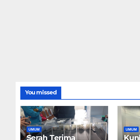
You missed
UMUM
UMUM
Serah Terima
Kun