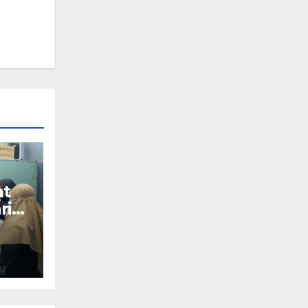
at
ri