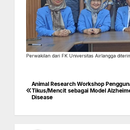
Perwakilan dari FK Universitas Airlangga dite
Animal Research Workshop Penggun
Post
Tikus/Mencit sebagai Model Alzheim
navigation
Disease