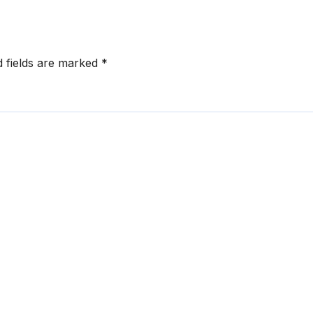
Revitalisasi
NS ke
Perguruan Ting
ratorium
Negeri (PR-PTN)
sitologi
tahun anggaran
d fields are marked
*
2024