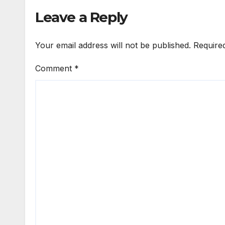
Hewan Coba FK
FK U
Leave a Reply
UNS
Labo
Para
Your email address will not be published.
Require
Comment
*